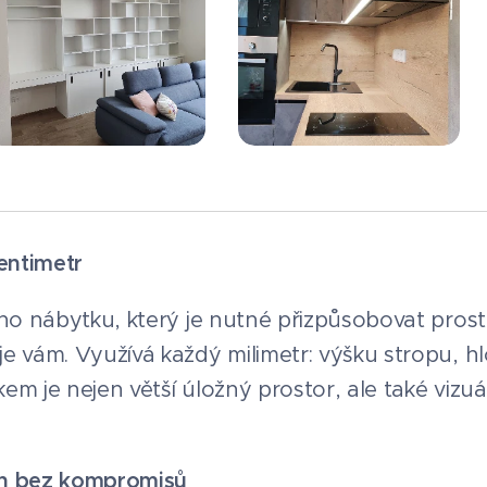
entimetr
ého nábytku, který je nutné přizpůsobovat pros
e vám. Využívá každý milimetr: výšku stropu, hl
m je nejen větší úložný prostor, ale také vizuá
gn bez kompromisů