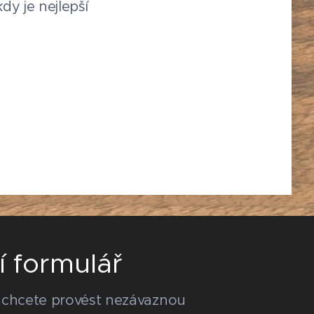
dy je nejlepší
í formulář
 chcete provést nezávaznou