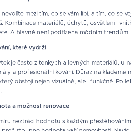
volíte mezi tím, co se vám líbí, a tím, co se vej
š. Kombinace materiálů, úchytů, osvětlení i vnitř
ijete. A hlavně není podřízena módním trendům, 
ání, které vydrží
ek je často z tenkých a levných materiálů, u 
riály a profesionální kování. Důraz na klademe n
erý obstojí nejen vizuálně, ale i funkčně. Po let
.
nota a možnost renovace
 míru neztrácí hodnotu s každým přestěhování
proč stoupne hodnota vaší nemovitosti. Navíc 