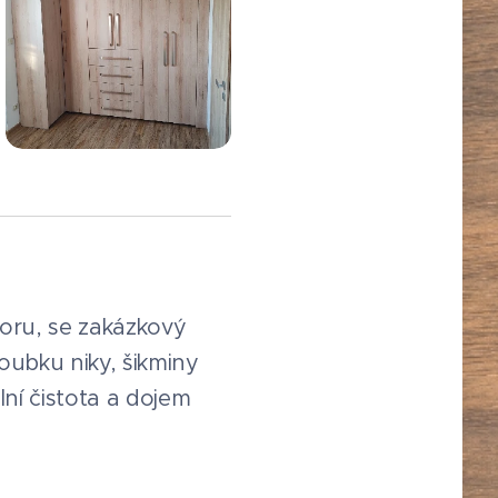
toru, se zakázkový
oubku niky, šikminy
lní čistota a dojem