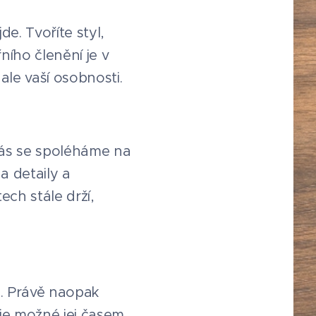
de. Tvoříte styl,
ního členění je v
ale vaší osobnosti.
nás se spoléháme na
a detaily a
ech stále drží,
m. Právě naopak
je možné jej časem