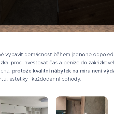
žné vybavit domácnost během jednoho odpole
otázka: proč investovat čas a peníze do zakázko
uchá
,
protože kvalitní nábytek na míru není výda
tu, estetiky i každodenní pohody.