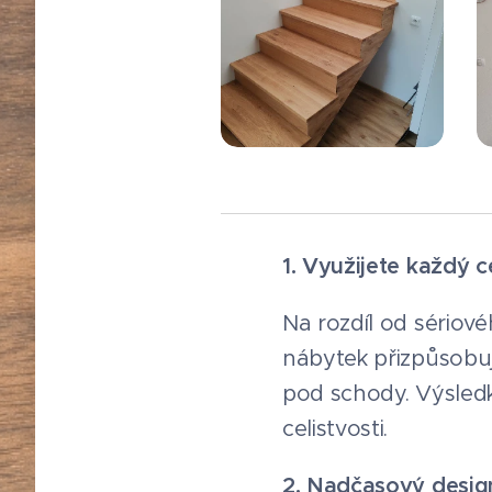
1. Využijete každý c
Na rozdíl od sériov
nábytek přizpůsobuj
pod schody. Výsledke
celistvosti.
2. Nadčasový desi