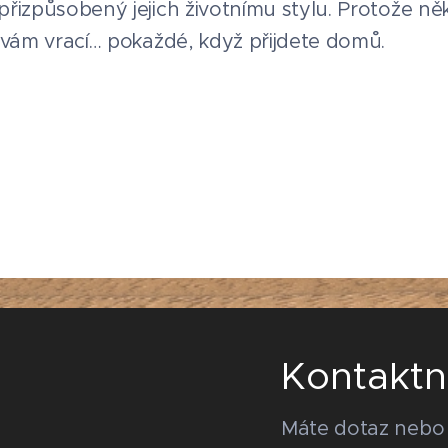
 přizpůsobený jejich životnímu stylu. Protože něk
se vám vrací… pokaždé, když přijdete domů.
Kontaktn
Máte dotaz nebo