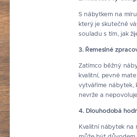
S nábytkem na míru ne
který je skutečně vá
souladu s tím, jak ž
3. Řemeslné zpracov
Zatímco běžný nábyt
kvalitní, pevné mate
vytváříme nábytek, kt
nevrže a nepovoluje
4. Dlouhodobá hod
Kvalitní nábytek na
může být důvodem, 