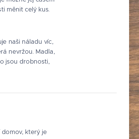
i měnit celý kus.
je naši náladu víc,
erá nevržou. Madla,
o jsou drobnosti,
í domov, který je